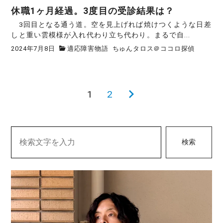
休職1ヶ月経過。3度目の受診結果は？
3回目となる通う道。空を見上げれば焼けつくような日差
しと重い雲模様が入れ代わり立ち代わり。まるで自...
2024年7月8日
適応障害物語
ちゅんタロス＠ココロ探偵
1
2
次
投
の
稿
ペ
ー
検索
の
ジ
ペ
ー
ジ