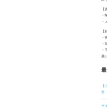
【
・
・
【
・W
・S
・T
員
最
【
方
ア