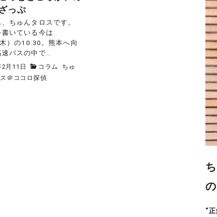
ざっぷ
も、ちゅんタロスです。
を書いている今は
（木）の10:30。熊本へ向
速バスの中で...
年2月11日
コラム
ちゅ
ロス＠ココロ探偵
ち
の
“