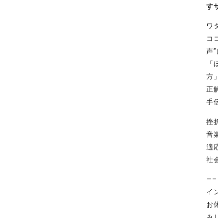
す
ワ
コ
声
「
方
正
手
挫
音
適
社
—
イ
お
み