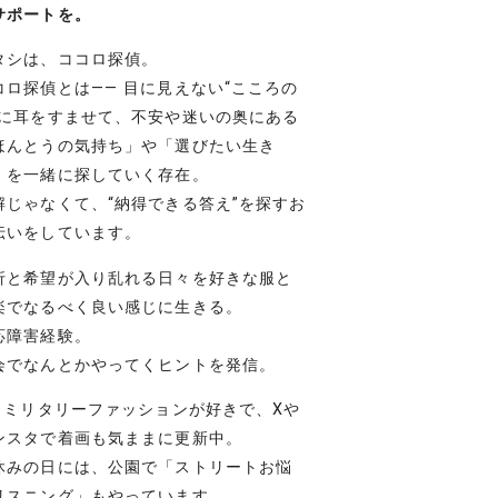
サポートを。
タシは、ココロ探偵。
コロ探偵とは―― 目に見えない“こころの
”に耳をすませて、不安や迷いの奥にある
ほんとうの気持ち」や「選びたい生き
」を一緒に探していく存在。
解じゃなくて、“納得できる答え”を探すお
伝いをしています。
折と希望が入り乱れる日々を好きな服と
楽でなるべく良い感じに生きる。
応障害経験。
会でなんとかやってくヒントを発信。
– ミリタリーファッションが好きで、Xや
ンスタで着画も気ままに更新中。
休みの日には、公園で「ストリートお悩
リスニング」もやっています。