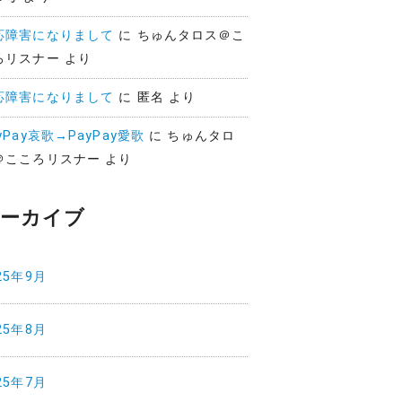
応障害になりまして
に
ちゅんタロス＠こ
ろリスナー
より
応障害になりまして
に
匿名
より
yPay哀歌→PayPay愛歌
に
ちゅんタロ
＠こころリスナー
より
ーカイブ
25年9月
25年8月
25年7月