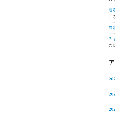
適
こ
適
Pa
ス
ア
20
20
20