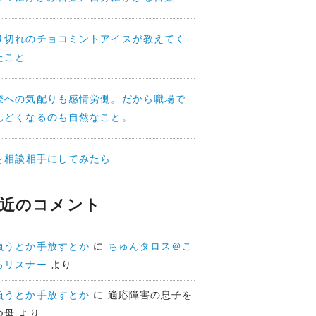
り切れのチョコミントアイスが教えてく
たこと
僚への気配りも感情労働。だから職場で
んどくなるのも自然なこと。
Iを相談相手にしてみたら
近のコメント
負うとか手放すとか
に
ちゅんタロス＠こ
ろリスナー
より
負うとか手放すとか
に
適応障害の息子を
つ母
より