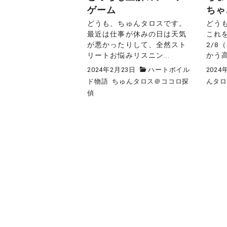
ゲーム
ちゃ
どうも、ちゅんタロスです。
どう
最近は仕事が休みの日は天気
これ
が悪かったりして、全然スト
2/8
リートお悩みリスニン...
かう高
2024年2月23日
ハートボイル
2024
ド物語
ちゅんタロス＠ココロ探
んタ
偵