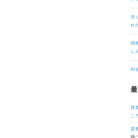
売
れ
同
し
A
最
背
こ
背
待