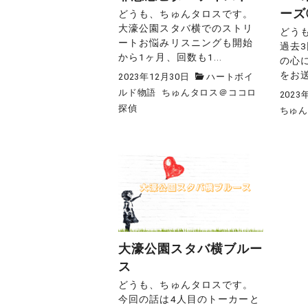
ーズ
どうも、ちゅんタロスです。
大濠公園スタバ横でのストリ
どう
ートお悩みリスニングも開始
過去
から1ヶ月、回数も1...
の心
をお送
2023年12月30日
ハートボイ
ルド物語
ちゅんタロス＠ココロ
2023
探偵
ちゅ
大濠公園スタバ横ブルー
ス
どうも、ちゅんタロスです。
今回の話は4人目のトーカーと