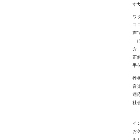
す
ワ
コ
声
「
方
正
手
挫
音
適
社
—
イ
お
み