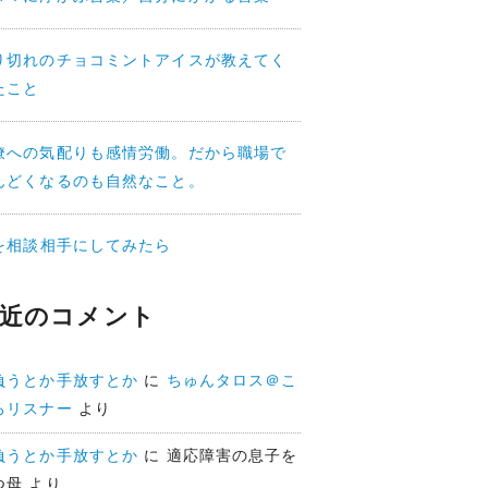
り切れのチョコミントアイスが教えてく
たこと
僚への気配りも感情労働。だから職場で
んどくなるのも自然なこと。
Iを相談相手にしてみたら
近のコメント
負うとか手放すとか
に
ちゅんタロス＠こ
ろリスナー
より
負うとか手放すとか
に
適応障害の息子を
つ母
より