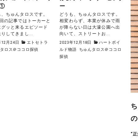
①
ー
も、ちゅんタロスです。
どうも、ちゅんタロスです。
3回の記事ではトーカーと
相変わらず、本業が休みで雨
にグッと来るエピソード
が降らない日は大濠公園へ出
りしてきまし...
向いて、ストリートお...
年12月24日
エトセトラ
2023年12月18日
ハートボイ
んタロス＠ココロ探偵
ルド物語
ちゅんタロス＠ココロ
探偵
ち
の
“