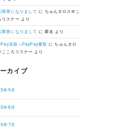
応障害になりまして
に
ちゅんタロス＠こ
ろリスナー
より
応障害になりまして
に
匿名
より
yPay哀歌→PayPay愛歌
に
ちゅんタロ
＠こころリスナー
より
ーカイブ
25年9月
25年8月
25年7月