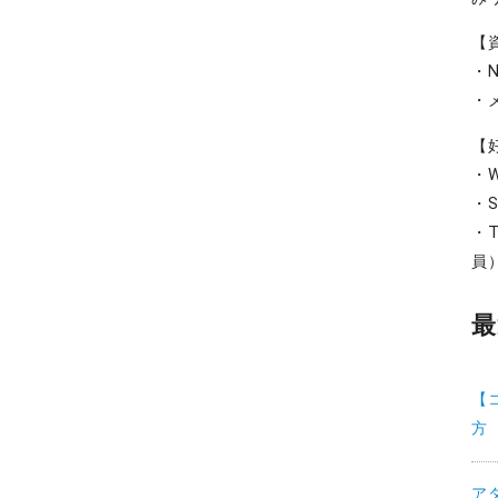
【
・
・
【
・W
・S
・T
員
最
【
方
ア