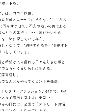
サポートを。
タシは、ココロ探偵。
コロ探偵とは―― 目に見えない“こころの
”に耳をすませて、不安や迷いの奥にある
ほんとうの気持ち」や「選びたい生き
」を一緒に探していく存在。
解じゃなくて、“納得できる答え”を探すお
伝いをしています。
折と希望が入り乱れる日々を好きな服と
楽でなるべく良い感じに生きる。
応障害経験。
会でなんとかやってくヒントを発信。
– ミリタリーファッションが好きで、Xや
ンスタで着画も気ままに更新中。
休みの日には、公園で「ストリートお悩
リスニング」もやっています。