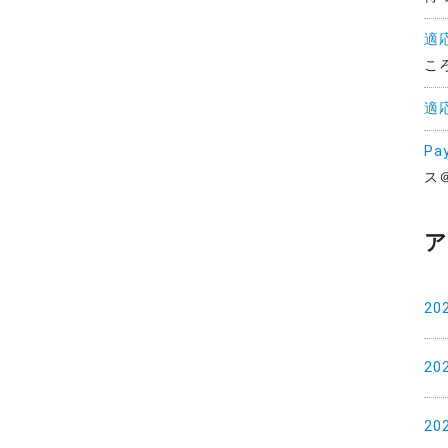
適
こ
適
Pa
ス
ア
20
20
20