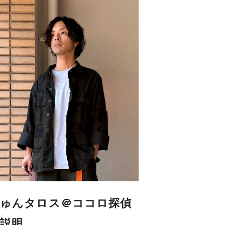
ゅんタロス＠ココロ探偵
説明