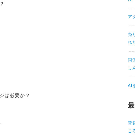
？
ア
売
れ
同
し
A
ジは必要か？
最
。
背
こ