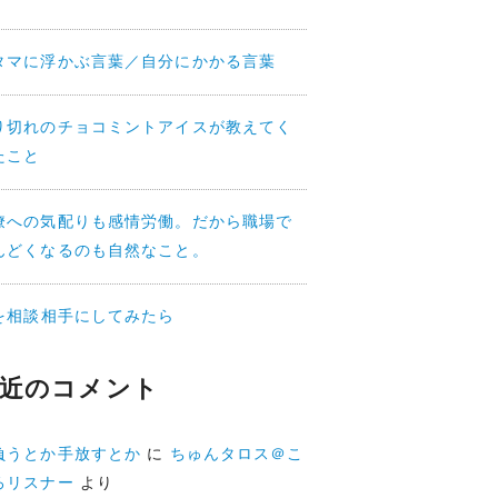
タマに浮かぶ言葉／自分にかかる言葉
り切れのチョコミントアイスが教えてく
たこと
僚への気配りも感情労働。だから職場で
んどくなるのも自然なこと。
Iを相談相手にしてみたら
近のコメント
負うとか手放すとか
に
ちゅんタロス＠こ
ろリスナー
より