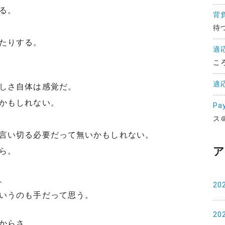
る。
背
待
たりする。
適
こ
適
しさ自体は感覚だ。
かもしれない。
Pa
ス
言い切る必要だって無いかもしれない。
ア
ら。
、
20
いうのも手だって思う。
20
からさ。