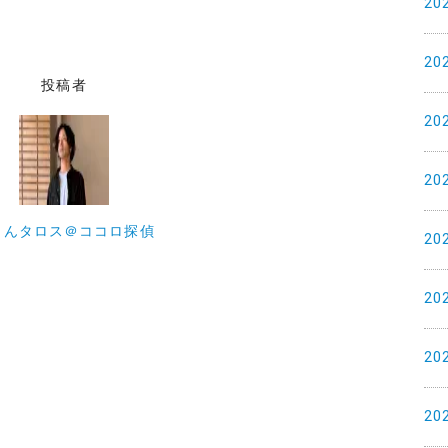
20
20
投稿者
20
20
ゅんタロス＠ココロ探偵
20
20
20
20