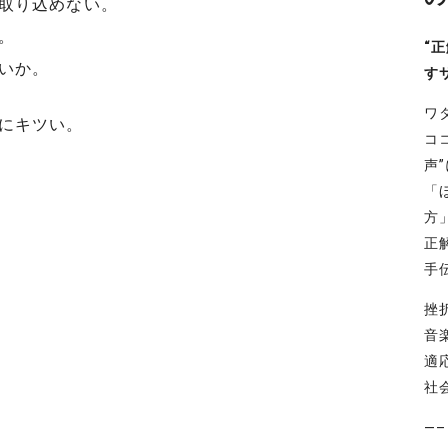
取り込めない。
。
“
いか。
す
ワ
にキツい。
コ
声
「
方
正
手
挫
音
適
社
—