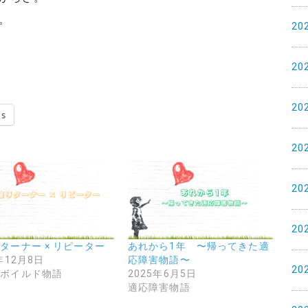
。
20
20
20
ds
20
20
20
ターナー × リピーター
あれから1年 〜帰ってきた適
年12月8日
応障害物語〜
20
トボイルド物語
2025年6月5日
適応障害物語