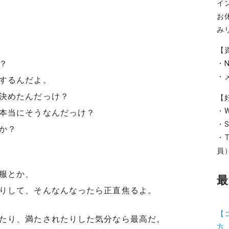
イ
お
み
【
？
・
・
するんだよ。
決めたんだっけ？
【
・W
本当にそうなんだっけ？
・S
か？
・T
員
服とか、
最
りして、そんなんなったら正直焦るよ。
【
たり、満たされたりした気分なら最高だ。
方