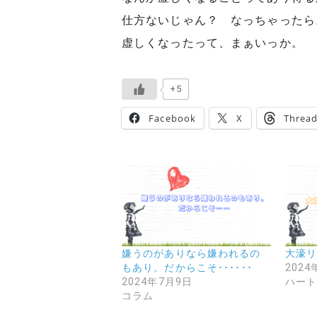
仕方ないじゃん？ なっちゃったら
虚しくなったって、まぁいっか。
+5
Facebook
X
Threa
嫌うのがありなら嫌われるの
大濠リ
もあり。だからこそ･･････
2024
2024年7月9日
ハー
コラム