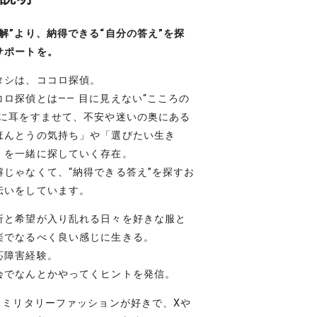
正解”より、納得できる“自分の答え”を探
サポートを。
タシは、ココロ探偵。
コロ探偵とは―― 目に見えない“こころの
”に耳をすませて、不安や迷いの奥にある
ほんとうの気持ち」や「選びたい生き
」を一緒に探していく存在。
解じゃなくて、“納得できる答え”を探すお
伝いをしています。
折と希望が入り乱れる日々を好きな服と
楽でなるべく良い感じに生きる。
応障害経験。
会でなんとかやってくヒントを発信。
– ミリタリーファッションが好きで、Xや