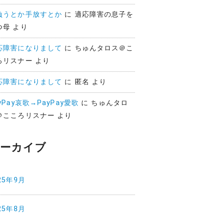
負うとか手放すとか
に
適応障害の息子を
つ母
より
応障害になりまして
に
ちゅんタロス＠こ
ろリスナー
より
応障害になりまして
に
匿名
より
yPay哀歌→PayPay愛歌
に
ちゅんタロ
＠こころリスナー
より
ーカイブ
25年9月
25年8月