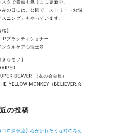
ンスタで着画も気ままに更新中。
休みの日には、公園で「ストリートお悩
リスニング」もやっています。
資格】
NLPプラクティショナー
メンタルケア心理士®
好きなモノ】
AIPER
UPER BEAVER （友の会会員）
HE YELLOW MONKEY（BELIEVER.会
）
近の投稿
ココロ探偵流】心が折れそうな時の考え