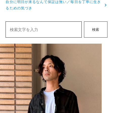
自分に明日が来るなんて保証は無い／毎日を丁寧に生き
ビ
るための気づき
ゲ
ー
検索
シ
ョ
ン