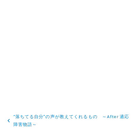
投
“落ちてる自分”の声が教えてくれるもの ～After 適応
稿
障害物語～
ナ