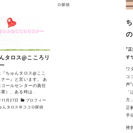
ロ探偵
ち
の
“
んタロス@こころリ
す
ー
ワ
は『ちゅんタロス@ここ
コ
スナー』と言います。 あ
声
はコールセンターの責任
業）、ある時は...
「
方
年11月27日
プロフィー
ゅんタロス＠ココロ探偵
正
手
挫