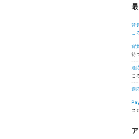
最
背
こ
背
待
適
こ
適
Pa
ス
ア