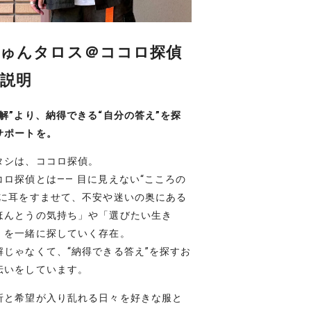
ゅんタロス＠ココロ探偵
説明
正解”より、納得できる“自分の答え”を探
サポートを。
タシは、ココロ探偵。
コロ探偵とは―― 目に見えない“こころの
”に耳をすませて、不安や迷いの奥にある
ほんとうの気持ち」や「選びたい生き
」を一緒に探していく存在。
解じゃなくて、“納得できる答え”を探すお
伝いをしています。
折と希望が入り乱れる日々を好きな服と