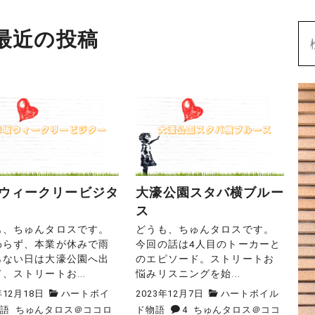
最近の投稿
ウィークリービジタ
大濠公園スタバ横ブルー
ス
も、ちゅんタロスです。
どうも、ちゅんタロスです。
わらず、本業が休みで雨
今回の話は4人目のトーカーと
らない日は大濠公園へ出
のエピソード。ストリートお
、ストリートお...
悩みリスニングを始...
年12月18日
ハートボイ
2023年12月7日
ハートボイル
物語
ちゅんタロス＠ココロ
ド物語
4
ちゅんタロス＠ココ