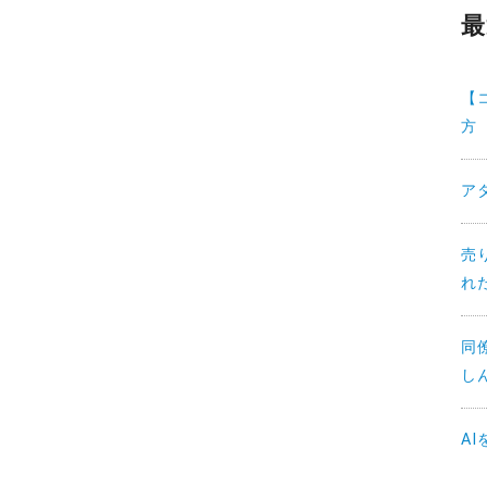
最
【
方
ア
売
れ
同
し
A