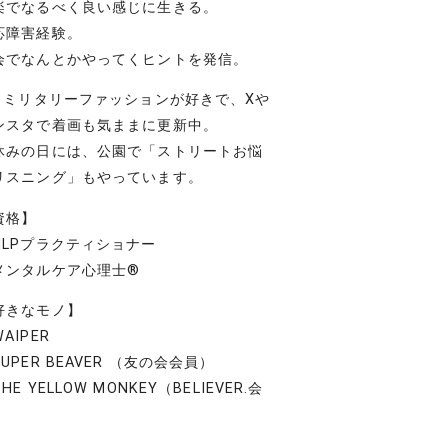
楽でなるべく良い感じに生きる。
応障害経験。
会でなんとかやってくヒントを発信。
– ミリタリーファッションが好きで、Xや
ンスタで着画も気ままに更新中。
休みの日には、公園で「ストリートお悩
リスニング」もやっています。
資格】
NLPプラクティショナー
メンタルケア心理士®
好きなモノ】
AIPER
UPER BEAVER （友の会会員）
HE YELLOW MONKEY（BELIEVER.会
）