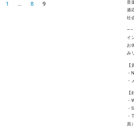
音
前
1
…
8
9
適
の
社
ペ
—
ー
イ
ジ
お
み
【
・
・
【
・W
・S
・T
員