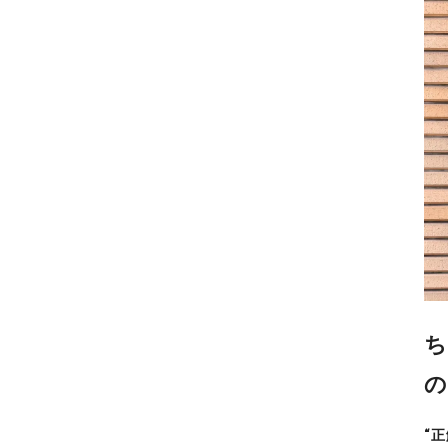
ち
の
“