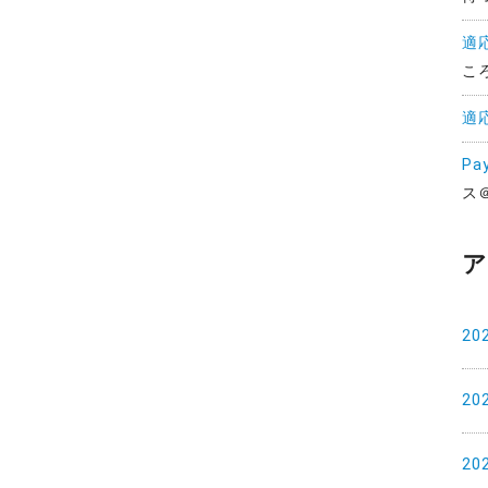
適
こ
適
Pa
ス
ア
20
20
20