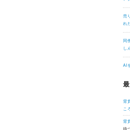
売
れ
同
し
A
最
背
こ
背
待