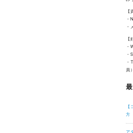
【
・
・
【
・W
・S
・T
員
最
【
方
ア