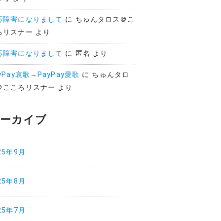
応障害になりまして
に
ちゅんタロス＠こ
ろリスナー
より
応障害になりまして
に
匿名
より
yPay哀歌→PayPay愛歌
に
ちゅんタロ
＠こころリスナー
より
ーカイブ
25年9月
25年8月
25年7月