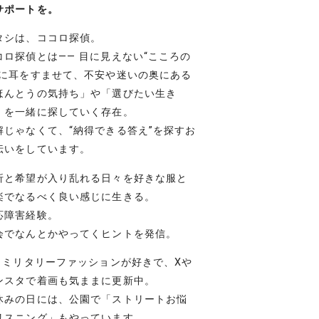
サポートを。
タシは、ココロ探偵。
コロ探偵とは―― 目に見えない“こころの
”に耳をすませて、不安や迷いの奥にある
ほんとうの気持ち」や「選びたい生き
」を一緒に探していく存在。
解じゃなくて、“納得できる答え”を探すお
伝いをしています。
折と希望が入り乱れる日々を好きな服と
楽でなるべく良い感じに生きる。
応障害経験。
会でなんとかやってくヒントを発信。
– ミリタリーファッションが好きで、Xや
ンスタで着画も気ままに更新中。
休みの日には、公園で「ストリートお悩
リスニング」もやっています。