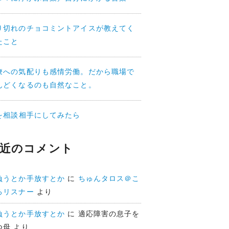
り切れのチョコミントアイスが教えてく
たこと
僚への気配りも感情労働。だから職場で
んどくなるのも自然なこと。
Iを相談相手にしてみたら
近のコメント
負うとか手放すとか
に
ちゅんタロス＠こ
ろリスナー
より
負うとか手放すとか
に
適応障害の息子を
つ母
より