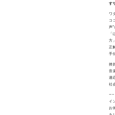
す
ワ
コ
声
「
方
正
手
挫
音
適
社
—
イ
お
み