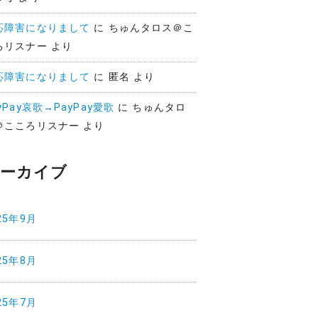
応障害になりまして
に
ちゅんタロス＠こ
ろリスナー
より
応障害になりまして
に
匿名
より
yPay哀歌→PayPay愛歌
に
ちゅんタロ
＠こころリスナー
より
ーカイブ
25年9月
25年8月
25年7月