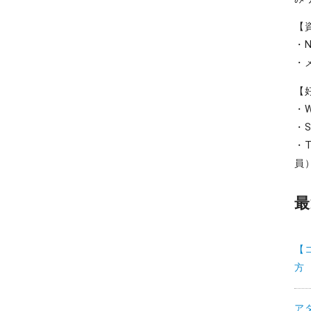
【
・
・
【
・W
・S
・T
員
最
【
方
ア