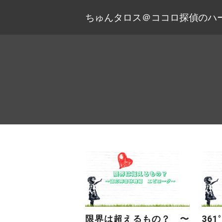
ちゅんタロス＠ココロ探偵のハ
限界は超えるもの？ 〜
361°