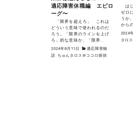
適応障害休職編 エピロ
はじ
ゼロ
ーグ〜
うか
「限界を超えろ」 これは
からの
どういう意味で使われるのだ
2024
ろう。「限界のラインを上げ
ろ」的な意味か、「限界...
タロ
2024年8月11日
適応障害物
語
ちゅんタロス＠ココロ探偵