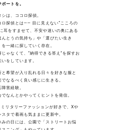
サポートを。
タシは、ココロ探偵。
コロ探偵とは―― 目に見えない“こころの
”に耳をすませて、不安や迷いの奥にある
ほんとうの気持ち」や「選びたい生き
」を一緒に探していく存在。
解じゃなくて、“納得できる答え”を探すお
伝いをしています。
折と希望が入り乱れる日々を好きな服と
楽でなるべく良い感じに生きる。
応障害経験。
会でなんとかやってくヒントを発信。
– ミリタリーファッションが好きで、Xや
ンスタで着画も気ままに更新中。
休みの日には、公園で「ストリートお悩
リスニング」もやっています。