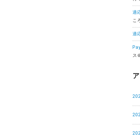
適
こ
適
Pa
ス
ア
20
20
20