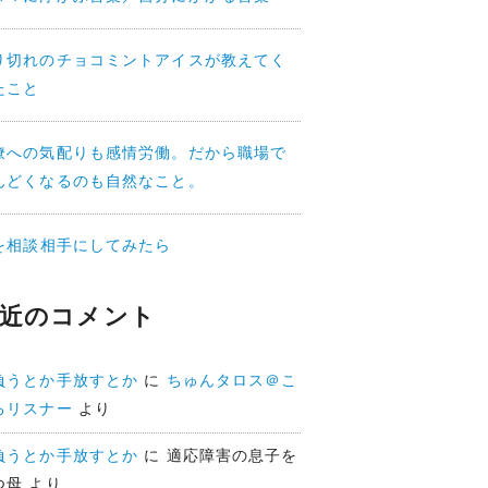
り切れのチョコミントアイスが教えてく
たこと
僚への気配りも感情労働。だから職場で
んどくなるのも自然なこと。
Iを相談相手にしてみたら
近のコメント
負うとか手放すとか
に
ちゅんタロス＠こ
ろリスナー
より
負うとか手放すとか
に
適応障害の息子を
つ母
より