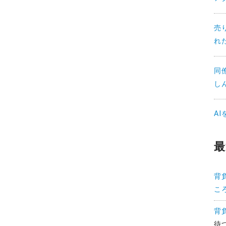
売
れ
同
し
A
最
背
こ
背
待