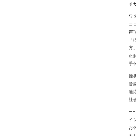
す
ワ
コ
声
「
方
正
手
挫
音
適
社
—
イ
お
み