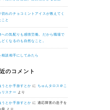
り切れのチョコミントアイスが教えてく
たこと
僚への気配りも感情労働。だから職場で
んどくなるのも自然なこと。
Iを相談相手にしてみたら
近のコメント
負うとか手放すとか
に
ちゅんタロス＠こ
ろリスナー
より
負うとか手放すとか
に
適応障害の息子を
つ母
より