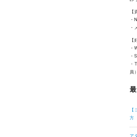
【
・
・
【
・W
・S
・T
員
最
【
方
ア