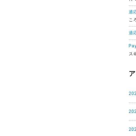
適
こ
適
Pa
ス
ア
20
20
20