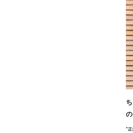
ち
の
“