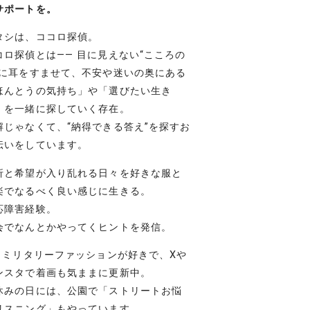
サポートを。
タシは、ココロ探偵。
コロ探偵とは―― 目に見えない“こころの
”に耳をすませて、不安や迷いの奥にある
ほんとうの気持ち」や「選びたい生き
」を一緒に探していく存在。
解じゃなくて、“納得できる答え”を探すお
伝いをしています。
折と希望が入り乱れる日々を好きな服と
楽でなるべく良い感じに生きる。
応障害経験。
会でなんとかやってくヒントを発信。
– ミリタリーファッションが好きで、Xや
ンスタで着画も気ままに更新中。
休みの日には、公園で「ストリートお悩
リスニング」もやっています。