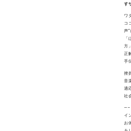
す
ワ
コ
声
「
方
正
手
挫
音
適
社
—
イ
お
み