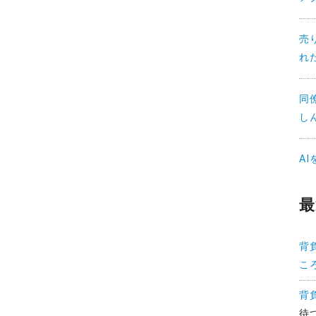
売
れ
同
し
A
最
背
こ
背
待