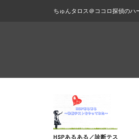
ちゅんタロス＠ココロ探偵のハ
HSPあるある／診断テス