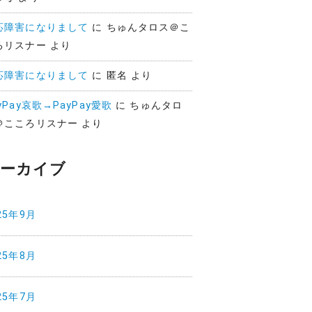
応障害になりまして
に
ちゅんタロス＠こ
ろリスナー
より
応障害になりまして
に
匿名
より
yPay哀歌→PayPay愛歌
に
ちゅんタロ
＠こころリスナー
より
ーカイブ
25年9月
25年8月
25年7月