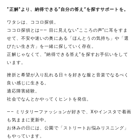
“正解”より、納得できる“自分の答え”を探すサポートを。
ワタシは、ココロ探偵。
ココロ探偵とは―― 目に見えない“こころの声”に耳をすま
せて、不安や迷いの奥にある「ほんとうの気持ち」や「選
びたい生き方」を一緒に探していく存在。
正解じゃなくて、“納得できる答え”を探すお手伝いをして
います。
挫折と希望が入り乱れる日々を好きな服と音楽でなるべく
良い感じに生きる。
適応障害経験。
社会でなんとかやってくヒントを発信。
—– ミリタリーファッションが好きで、Xやインスタで着画
も気ままに更新中。
お休みの日には、公園で「ストリートお悩みリスニング」
もやっています。