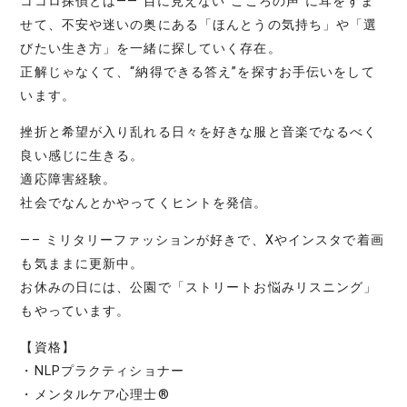
ココロ探偵とは―― 目に見えない“こころの声”に耳をすま
せて、不安や迷いの奥にある「ほんとうの気持ち」や「選
びたい生き方」を一緒に探していく存在。
正解じゃなくて、“納得できる答え”を探すお手伝いをして
います。
挫折と希望が入り乱れる日々を好きな服と音楽でなるべく
良い感じに生きる。
適応障害経験。
社会でなんとかやってくヒントを発信。
—– ミリタリーファッションが好きで、Xやインスタで着画
も気ままに更新中。
お休みの日には、公園で「ストリートお悩みリスニング」
もやっています。
【資格】
・NLPプラクティショナー
・メンタルケア心理士®