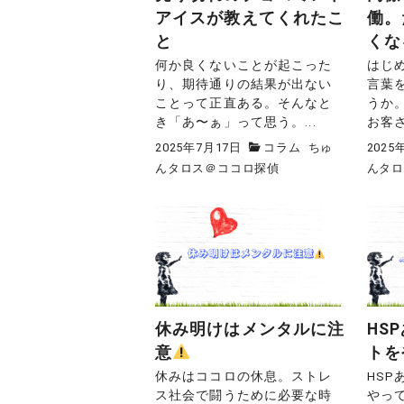
アイスが教えてくれたこ
働。
と
くな
何か良くないことが起こった
はじ
り、期待通りの結果が出ない
言葉
ことって正直ある。そんなと
うか
き「あ〜ぁ」って思う。...
お客さ
2025年7月17日
コラム
ちゅ
2025
んタロス＠ココロ探偵
んタ
休み明けはメンタルに注
HS
意
トを
休みはココロの休息。ストレ
HS
ス社会で闘うために必要な時
やっ