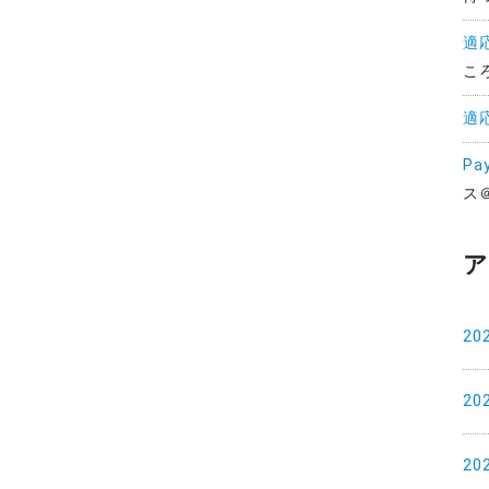
適
こ
適
Pa
ス
ア
20
20
20