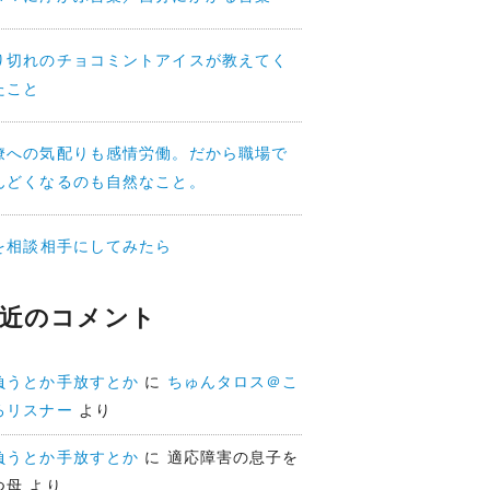
り切れのチョコミントアイスが教えてく
たこと
僚への気配りも感情労働。だから職場で
んどくなるのも自然なこと。
Iを相談相手にしてみたら
近のコメント
負うとか手放すとか
に
ちゅんタロス＠こ
ろリスナー
より
負うとか手放すとか
に
適応障害の息子を
つ母
より