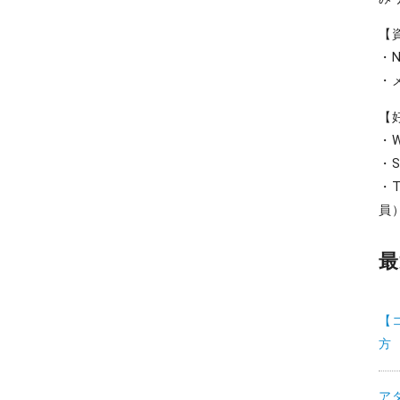
【
・
・
【
・W
・S
・T
員
最
【
方
ア