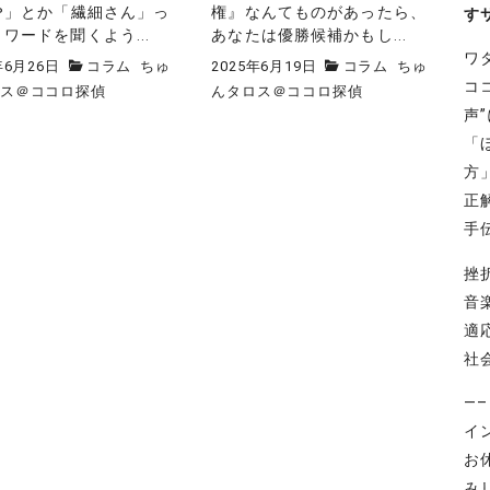
SP」とか「繊細さん」っ
権』なんてものがあったら、
す
ワードを聞くよう...
あなたは優勝候補かもし...
ワ
年6月26日
コラム
ちゅ
2025年6月19日
コラム
ちゅ
コ
ロス＠ココロ探偵
んタロス＠ココロ探偵
声
「
方
正
手
挫
音
適
社
—
イ
お
み