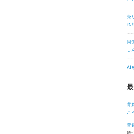
売
れ
同
し
A
最
背
こ
背
待