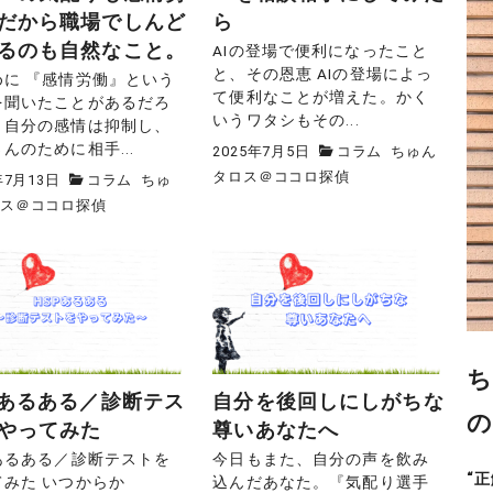
だから職場でしんど
ら
るのも自然なこと。
AIの登場で便利になったこと
と、その恩恵 AIの登場によっ
めに 『感情労働』という
て便利なことが増えた。かく
を聞いたことがあるだろ
いうワタシもその...
。自分の感情は抑制し、
んのために相手...
2025年7月5日
コラム
ちゅん
タロス＠ココロ探偵
年7月13日
コラム
ちゅ
ロス＠ココロ探偵
ち
Pあるある／診断テス
自分を後回しにしがちな
の
やってみた
尊いあなたへ
Pあるある／診断テストを
今日もまた、自分の声を飲み
“
てみた いつからか
込んだあなた。『気配り選手