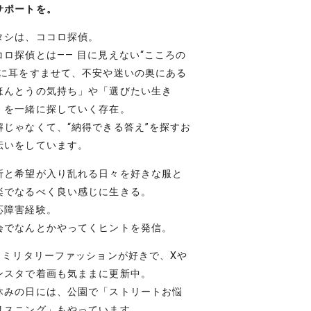
サポートを。
タシは、ココロ探偵。
コロ探偵とは―― 目に見えない“こころの
”に耳をすませて、不安や迷いの奥にある
ほんとうの気持ち」や「選びたい生き
」を一緒に探していく存在。
解じゃなくて、“納得できる答え”を探すお
伝いをしています。
折と希望が入り乱れる日々を好きな服と
楽でなるべく良い感じに生きる。
応障害経験。
会でなんとかやってくヒントを発信。
– ミリタリーファッションが好きで、Xや
ンスタで着画も気ままに更新中。
休みの日には、公園で「ストリートお悩
リスニング」もやっています。