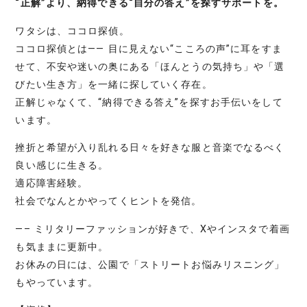
“正解”より、納得できる“自分の答え”を探すサポートを。
ワタシは、ココロ探偵。
ココロ探偵とは―― 目に見えない“こころの声”に耳をすま
せて、不安や迷いの奥にある「ほんとうの気持ち」や「選
びたい生き方」を一緒に探していく存在。
正解じゃなくて、“納得できる答え”を探すお手伝いをして
います。
挫折と希望が入り乱れる日々を好きな服と音楽でなるべく
良い感じに生きる。
適応障害経験。
社会でなんとかやってくヒントを発信。
—– ミリタリーファッションが好きで、Xやインスタで着画
も気ままに更新中。
お休みの日には、公園で「ストリートお悩みリスニング」
もやっています。